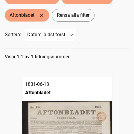
Aftonbladet
Rensa alla filter
Sortera:
Sökresultat
Visar 1-1 av 1 tidningsnummer
1831-06-18
Aftonbladet