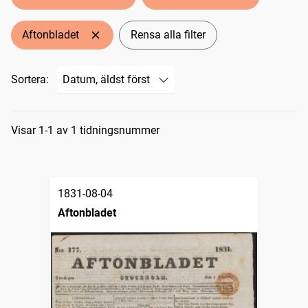
Aftonbladet
Rensa alla filter
Sortera:
Sökresultat
Visar 1-1 av 1 tidningsnummer
1831-08-04
Aftonbladet