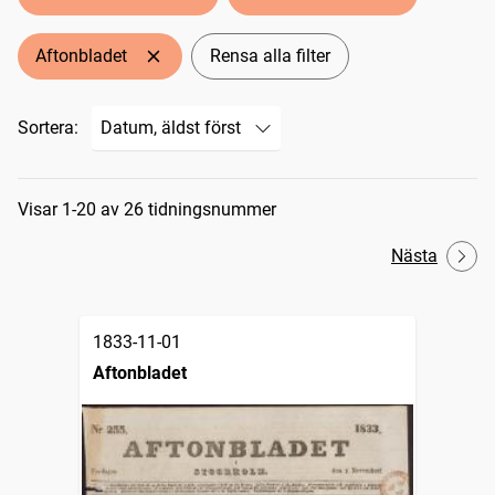
Aftonbladet
Rensa alla filter
Sortera:
Sökresultat
Visar 1-20 av 26 tidningsnummer
Nästa
1833-11-01
Aftonbladet