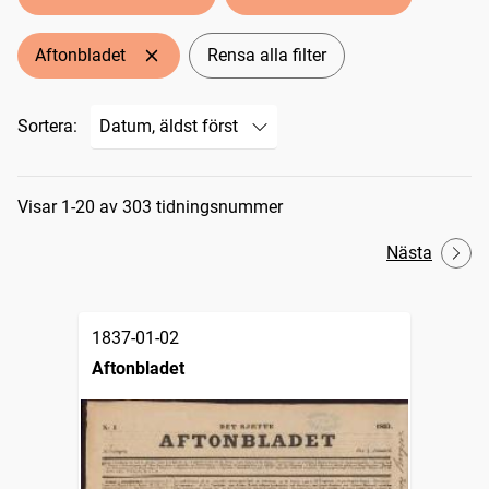
Aftonbladet
Rensa alla filter
Sortera:
Sökresultat
Visar 1-20 av 303 tidningsnummer
Nästa
1837-01-02
Aftonbladet