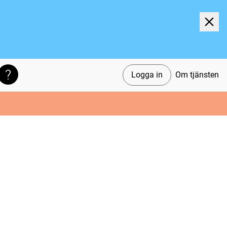
Logga in
Om tjänsten
Söktips