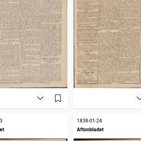
3
1838-01-24
et
Aftonbladet