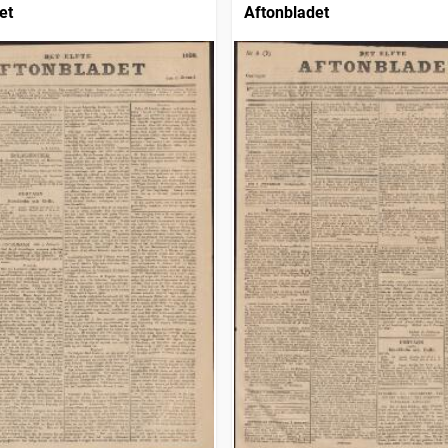
et
Aftonbladet