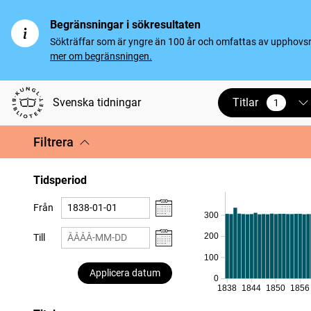
Begränsningar i sökresultaten
Sökträffar som är yngre än 100 år och omfattas av upphovsrät
mer om begränsningen.
Titlar
Svenska tidningar
1
vald
Filtrera
Tidsperiod
Från
300
200
Till
100
Applicera datum
0
1838
1844
1850
1856