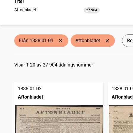
Titel
Aftonbladet
27 904
träffar
Från 1838-01-01
Aftonbladet
Ren
Sökresultat
Visar 1-20 av 27 904 tidningsnummer
1838-01-02
1838-01-0
Aftonbladet
Aftonblad