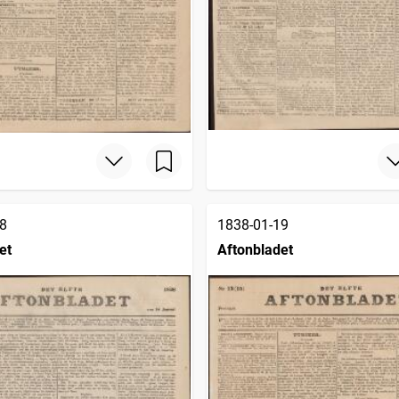
8
1838-01-19
et
Aftonbladet