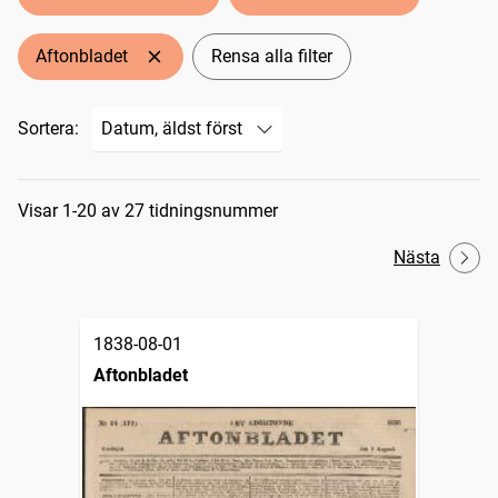
Aftonbladet
Rensa alla filter
Sortera:
Sökresultat
Visar 1-20 av 27 tidningsnummer
Nästa
1838-08-01
Aftonbladet