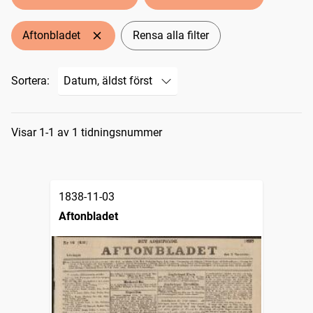
Aftonbladet
Rensa alla filter
Sortera:
Sökresultat
Visar 1-1 av 1 tidningsnummer
1838-11-03
Aftonbladet