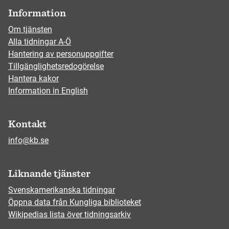
Information
Om tjänsten
Alla tidningar A-Ö
Hantering av personuppgifter
Tillgänglighetsredogörelse
Hantera kakor
Information in English
Kontakt
info@kb.se
Liknande tjänster
Svenskamerikanska tidningar
Öppna data från Kungliga biblioteket
Wikipedias lista över tidningsarkiv