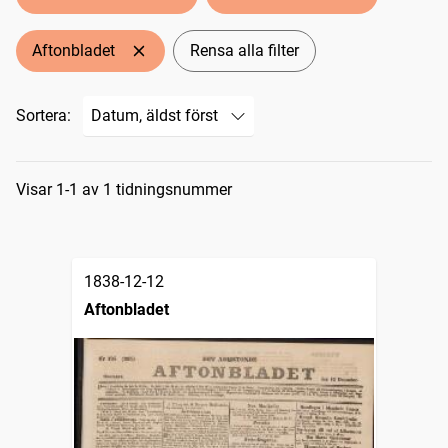
Aftonbladet
Rensa alla filter
Sortera:
Sökresultat
Visar 1-1 av 1 tidningsnummer
1838-12-12
Aftonbladet