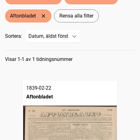
Aftonbladet
Rensa alla filter
Sortera:
Sökresultat
Visar 1-1 av 1 tidningsnummer
1839-02-22
Aftonbladet