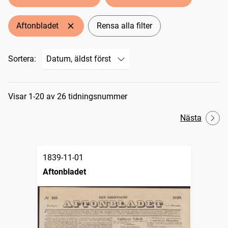
Aftonbladet
Rensa alla filter
Sortera:
Sökresultat
Visar 1-20 av 26 tidningsnummer
Nästa
1839-11-01
Aftonbladet