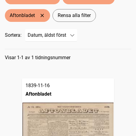
Aftonbladet
Rensa alla filter
Sortera:
Sökresultat
Visar 1-1 av 1 tidningsnummer
1839-11-16
Aftonbladet