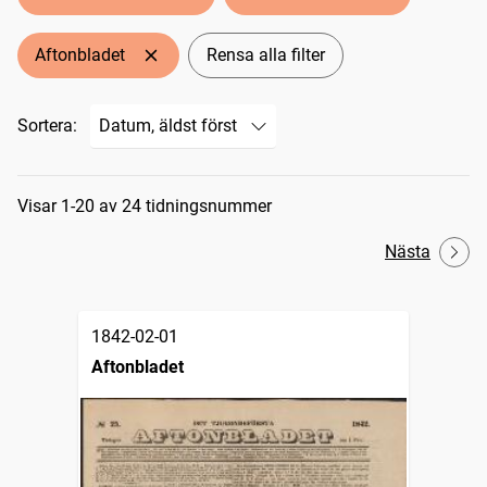
Aftonbladet
Rensa alla filter
Sortera:
Sökresultat
Visar 1-20 av 24 tidningsnummer
Nästa
1842-02-01
Aftonbladet