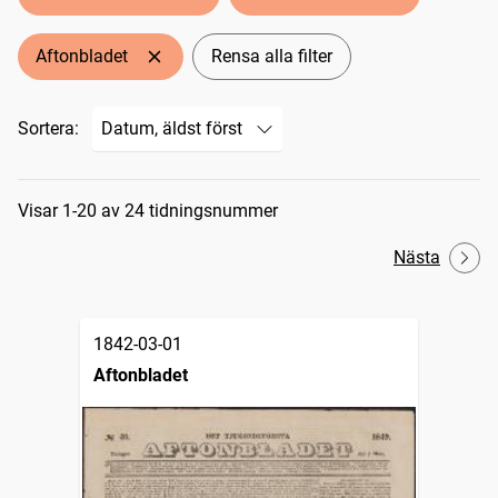
Aftonbladet
Rensa alla filter
Sortera:
Sökresultat
Visar 1-20 av 24 tidningsnummer
Nästa
1842-03-01
Aftonbladet