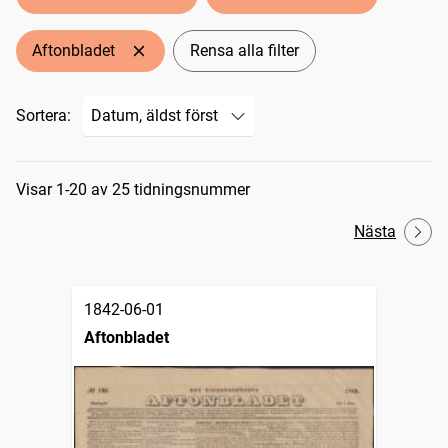
Aftonbladet
Rensa alla filter
Sortera:
Sökresultat
Visar 1-20 av 25 tidningsnummer
Nästa
1842-06-01
Aftonbladet