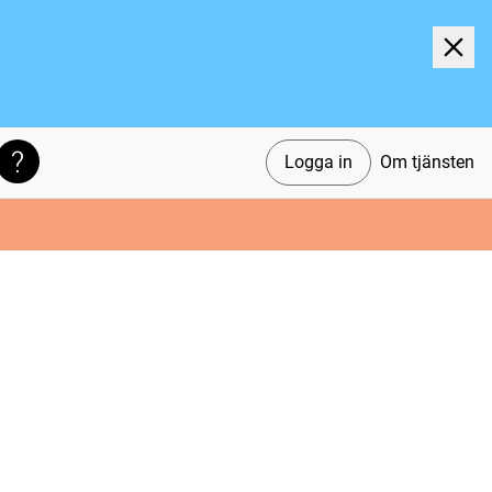
Logga in
Om tjänsten
Söktips