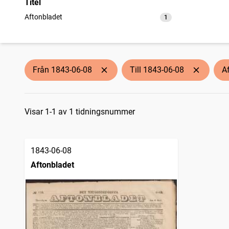
Titel
Aftonbladet
1
träffar
Från 1843-06-08
Till 1843-06-08
A
Sökresultat
Visar 1-1 av 1 tidningsnummer
1843-06-08
Aftonbladet