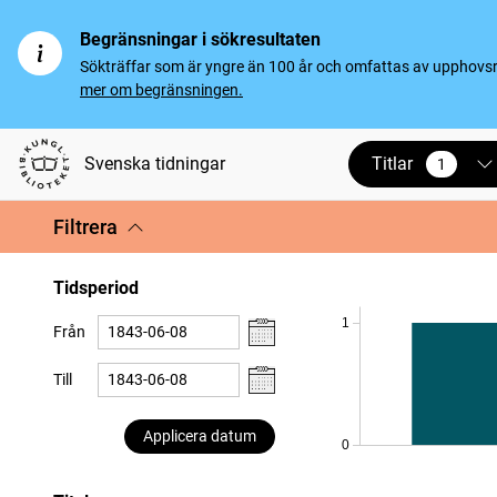
Begränsningar i sökresultaten
Sökträffar som är yngre än 100 år och omfattas av upphovsrät
mer om begränsningen.
Titlar
Svenska tidningar
1
vald
Filtrera
Tidsperiod
1
Från
Till
Applicera datum
0