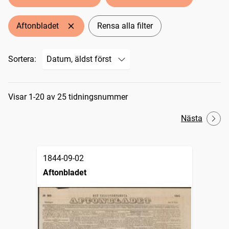
Aftonbladet
Rensa alla filter
Sortera:
Sökresultat
Visar 1-20 av 25 tidningsnummer
Nästa
1844-09-02
Aftonbladet