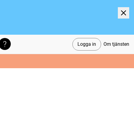
Logga in
Om tjänsten
Söktips