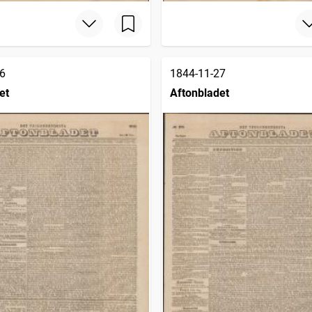
6
1844-11-27
et
Aftonbladet