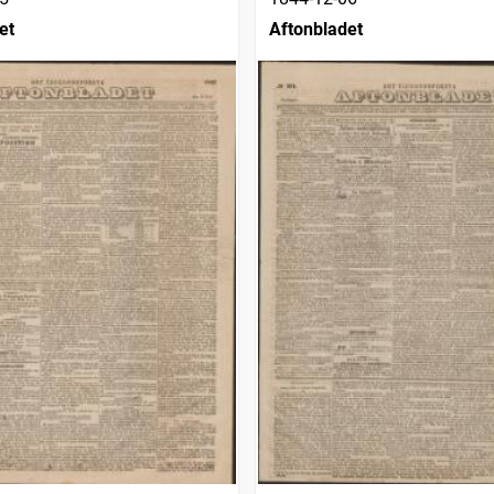
et
Aftonbladet