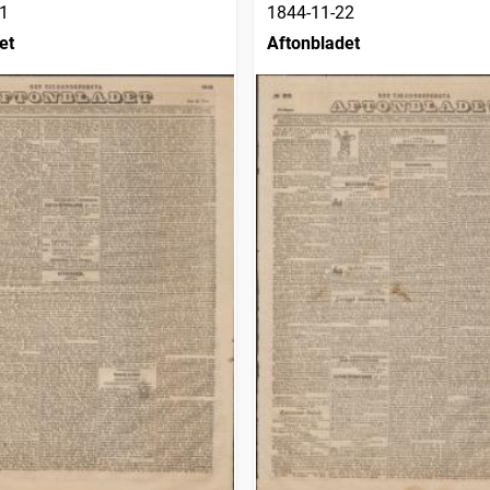
1
1844-11-22
et
Aftonbladet