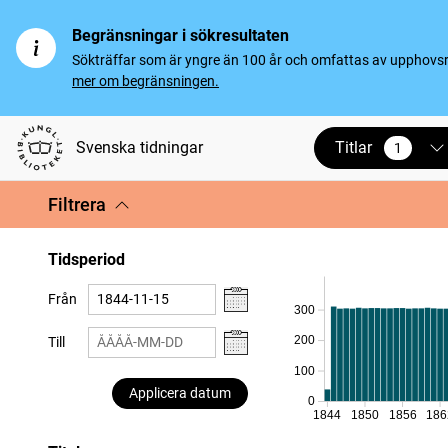
Begränsningar i sökresultaten
Sökträffar som är yngre än 100 år och omfattas av upphovsrät
mer om begränsningen.
Titlar
Svenska tidningar
1
vald
Filtrera
Tidsperiod
Från
300
200
Till
100
Applicera datum
0
1844
1850
1856
186