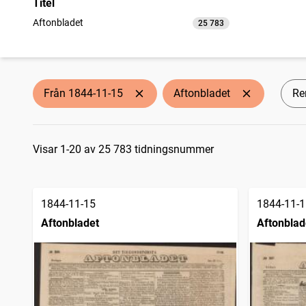
Titel
Aftonbladet
25 783
träffar
Från 1844-11-15
Aftonbladet
Ren
Sökresultat
Visar 1-20 av 25 783 tidningsnummer
1844-11-15
1844-11-1
Aftonbladet
Aftonblad