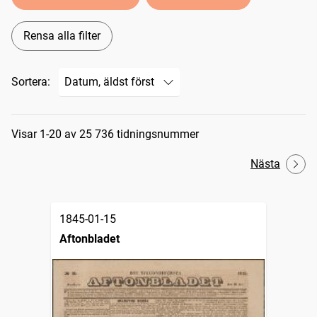
Rensa alla filter
Sortera:
Sökresultat
Visar 1-20 av 25 736 tidningsnummer
Nästa
1845-01-15
Aftonbladet