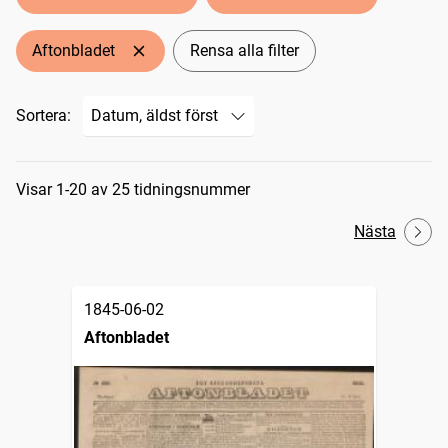
Aftonbladet
Rensa alla filter
Sortera:
Sökresultat
Visar 1-20 av 25 tidningsnummer
Nästa
1845-06-02
Aftonbladet