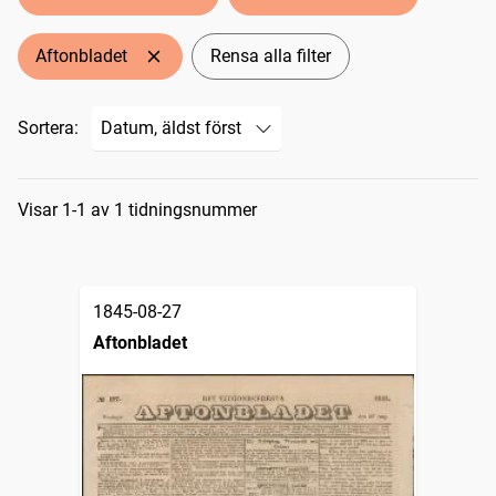
Aftonbladet
Rensa alla filter
Sortera:
Sökresultat
Visar 1-1 av 1 tidningsnummer
1845-08-27
Aftonbladet