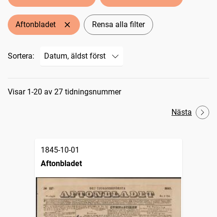
Aftonbladet
Rensa alla filter
Sortera:
Sökresultat
Visar 1-20 av 27 tidningsnummer
Nästa
1845-10-01
Aftonbladet