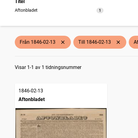
Titel
Aftonbladet
1
träffar
Från 1846-02-13
Till 1846-02-13
A
Sökresultat
Visar 1-1 av 1 tidningsnummer
1846-02-13
Aftonbladet