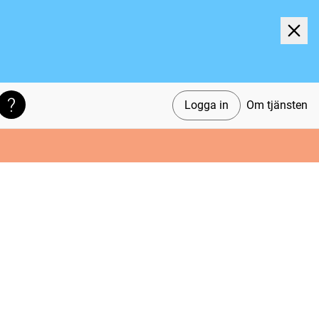
Logga in
Om tjänsten
Söktips