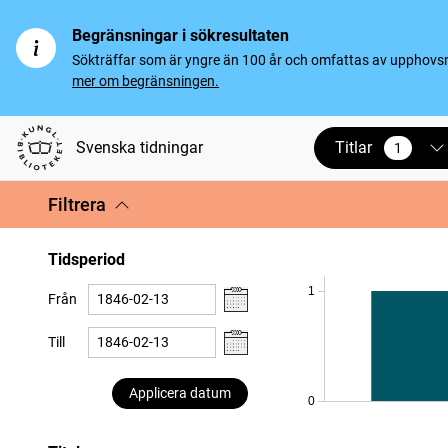
Begränsningar i sökresultaten
Sökträffar som är yngre än 100 år och omfattas av upphovsrät
mer om begränsningen.
Titlar
Svenska tidningar
1
vald
Filtrera
Tidsperiod
1
Från
Till
Applicera datum
0