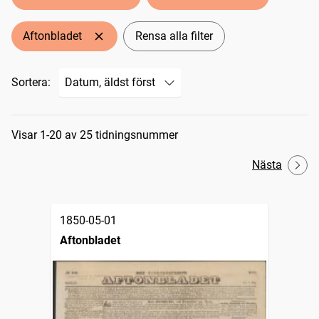
Aftonbladet
Rensa alla filter
Sortera:
Sökresultat
Visar 1-20 av 25 tidningsnummer
Nästa
1850-05-01
Aftonbladet