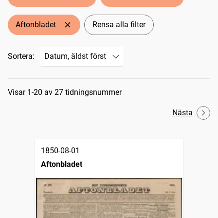
Aftonbladet
Rensa alla filter
Sortera:
Sökresultat
Visar 1-20 av 27 tidningsnummer
Nästa
1850-08-01
Aftonbladet