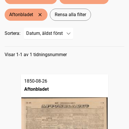
Aftonbladet
Rensa alla filter
Sortera:
Sökresultat
Visar 1-1 av 1 tidningsnummer
1850-08-26
Aftonbladet