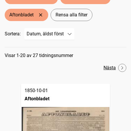
Aftonbladet
Rensa alla filter
Sortera:
Sökresultat
Visar 1-20 av 27 tidningsnummer
Nästa
1850-10-01
Aftonbladet