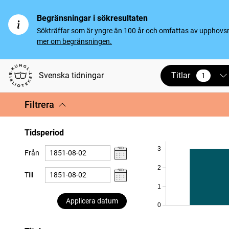
Begränsningar i sökresultaten
Sökträffar som är yngre än 100 år och omfattas av upphovsrät
mer om begränsningen.
Titlar
Svenska tidningar
1
vald
Filtrera
Tidsperiod
3
Från
2
Till
1
Applicera datum
0