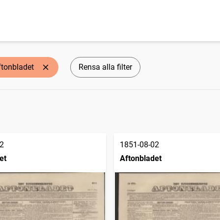
ftonbladet
Rensa alla filter
2
1851-08-02
et
Aftonbladet