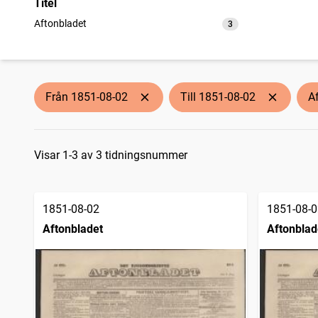
Titel
Aftonbladet
3
träffar
Från 1851-08-02
Till 1851-08-02
A
Sökresultat
Visar 1-3 av 3 tidningsnummer
1851-08-02
1851-08-0
Aftonbladet
Aftonblad