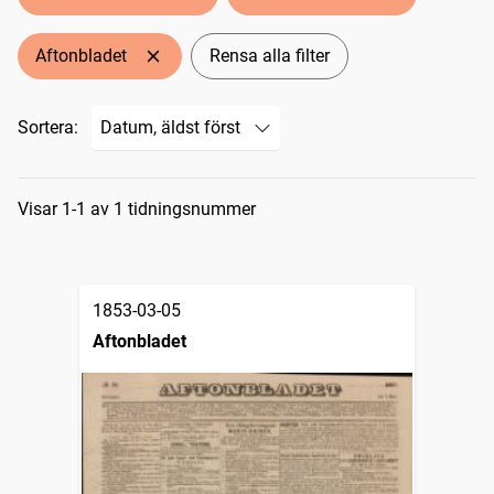
Aftonbladet
Rensa alla filter
Sortera:
Sökresultat
Visar 1-1 av 1 tidningsnummer
1853-03-05
Aftonbladet