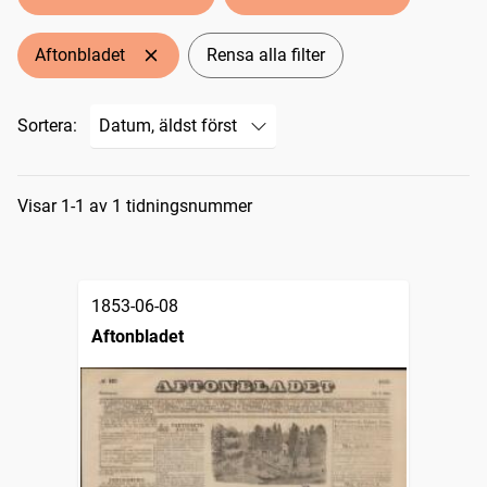
Aftonbladet
Rensa alla filter
Sortera:
Sökresultat
Visar 1-1 av 1 tidningsnummer
1853-06-08
Aftonbladet