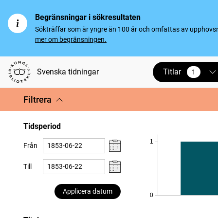
Begränsningar i sökresultaten
Sökträffar som är yngre än 100 år och omfattas av upphovsrät
mer om begränsningen.
Titlar
Svenska tidningar
1
vald
Filtrera
Tidsperiod
1
Från
Till
Applicera datum
0