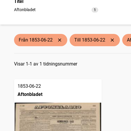
Titel
Aftonbladet
1
träffar
Från 1853-06-22
Till 1853-06-22
A
Sökresultat
Visar 1-1 av 1 tidningsnummer
1853-06-22
Aftonbladet