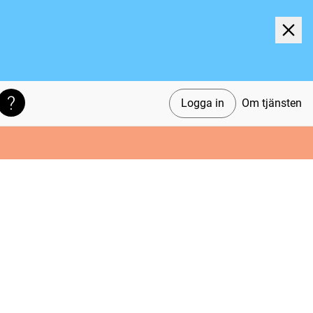
Logga in
Om tjänsten
Söktips