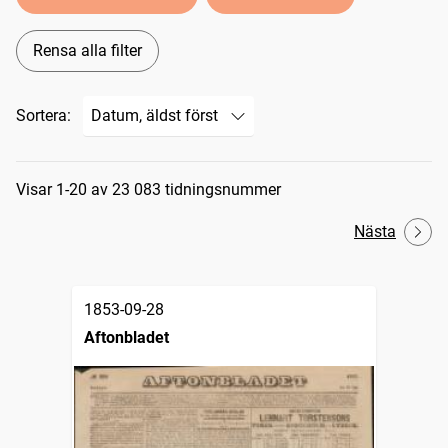
Rensa alla filter
Sortera:
Sökresultat
Visar 1-20 av 23 083 tidningsnummer
Nästa
1853-09-28
Aftonbladet