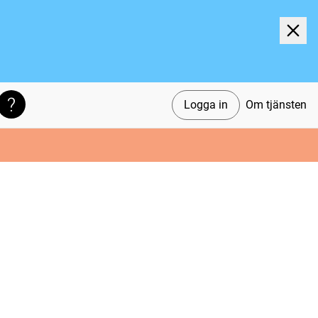
Logga in
Om tjänsten
Söktips