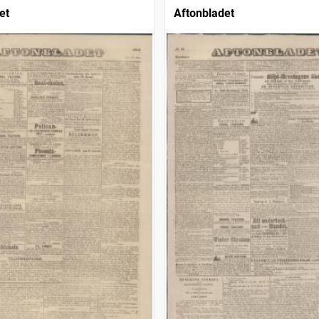
et
Aftonbladet