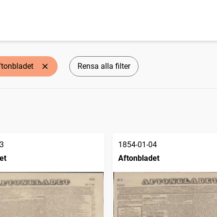
ftonbladet
Rensa alla filter
3
1854-01-04
et
Aftonbladet