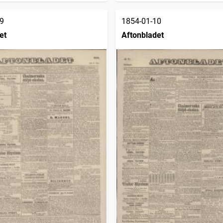
9
1854-01-10
et
Aftonbladet