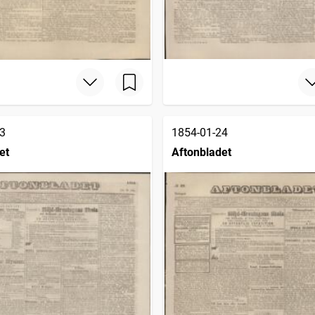
3
1854-01-24
et
Aftonbladet