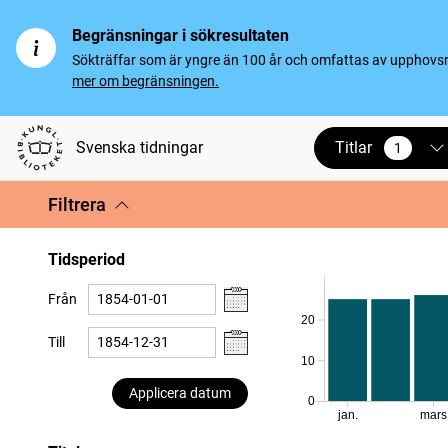
Begränsningar i sökresultaten
Sökträffar som är yngre än 100 år och omfattas av upphovsrät
mer om begränsningen.
Titlar
Svenska tidningar
1
vald
Filtrera
Tidsperiod
Från
20
Till
10
Applicera datum
0
jan.
mars