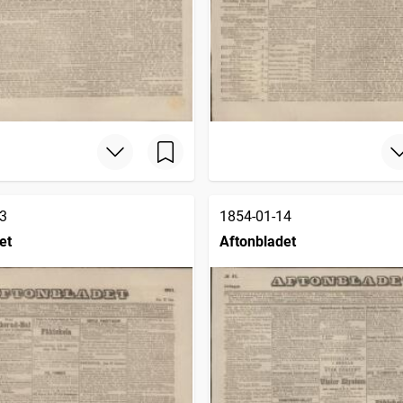
3
1854-01-14
et
Aftonbladet