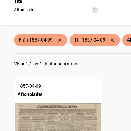
Titel
Aftonbladet
1
träffar
Från 1857-04-09
Till 1857-04-09
A
Sökresultat
Visar 1-1 av 1 tidningsnummer
1857-04-09
Aftonbladet