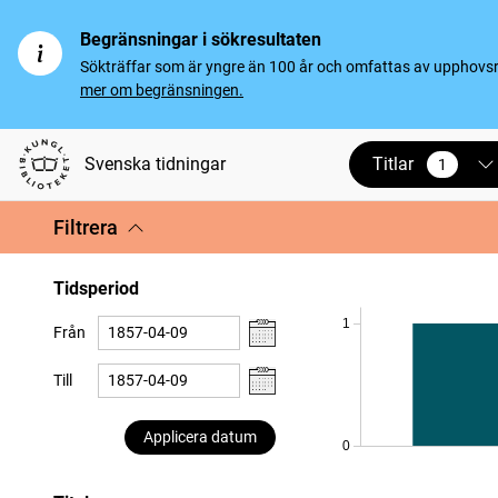
Begränsningar i sökresultaten
Sökträffar som är yngre än 100 år och omfattas av upphovsrät
mer om begränsningen.
Titlar
Svenska tidningar
1
vald
Filtrera
Tidsperiod
1
Från
Till
Applicera datum
0