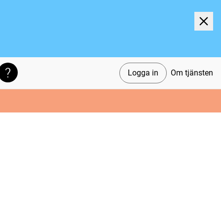
Logga in
Om tjänsten
Söktips