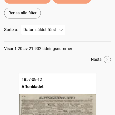
Rensa alla filter
Sortera:
Sökresultat
Visar 1-20 av 21 902 tidningsnummer
Nästa
1857-08-12
Aftonbladet