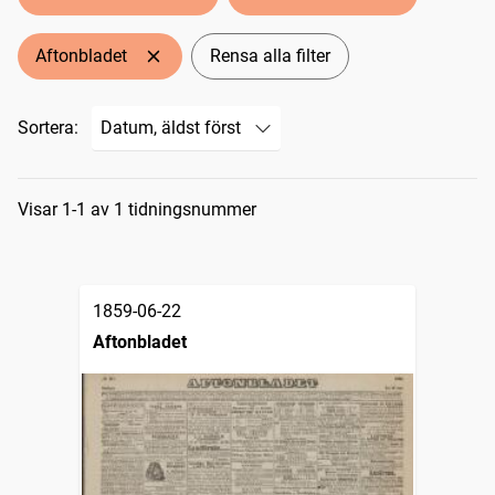
Aftonbladet
Rensa alla filter
Sortera:
Sökresultat
Visar 1-1 av 1 tidningsnummer
1859-06-22
Aftonbladet