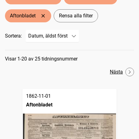
Aftonbladet
Rensa alla filter
Sortera:
Sökresultat
Visar 1-20 av 25 tidningsnummer
Nästa
1862-11-01
Aftonbladet