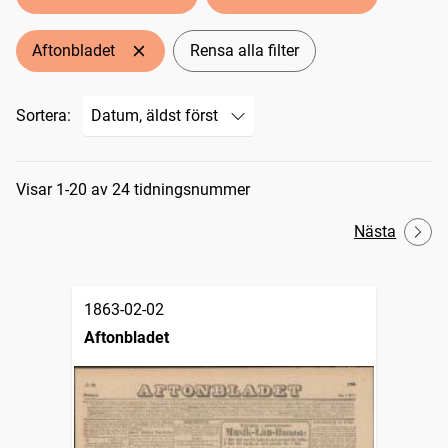
Aftonbladet
Rensa alla filter
Sortera:
Sökresultat
Visar 1-20 av 24 tidningsnummer
Nästa
1863-02-02
Aftonbladet