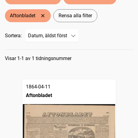
Aftonbladet
Rensa alla filter
Sortera:
Sökresultat
Visar 1-1 av 1 tidningsnummer
1864-04-11
Aftonbladet