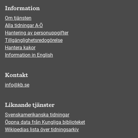
Information
Om tjänsten
Alla tidningar A-Ö
Hantering av personuppgifter
Tillgänglighetsredogörelse
Hantera kakor
Information in English
Kontakt
info@kb.se
Liknande tjänster
Svenskamerikanska tidningar
Öppna data från Kungliga biblioteket
Wikipedias lista över tidningsarkiv