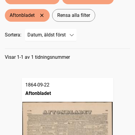
Aftonbladet
Rensa alla filter
Sortera:
Sökresultat
Visar 1-1 av 1 tidningsnummer
1864-09-22
Aftonbladet