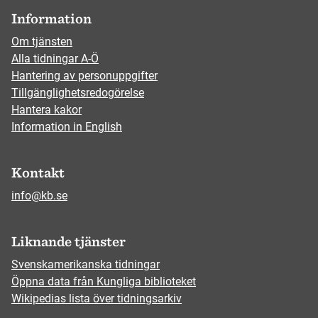
Information
Om tjänsten
Alla tidningar A-Ö
Hantering av personuppgifter
Tillgänglighetsredogörelse
Hantera kakor
Information in English
Kontakt
info@kb.se
Liknande tjänster
Svenskamerikanska tidningar
Öppna data från Kungliga biblioteket
Wikipedias lista över tidningsarkiv