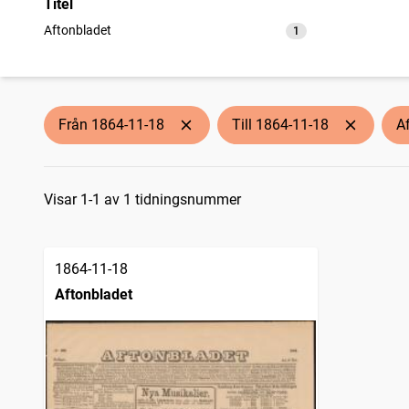
Titel
Aftonbladet
1
träffar
Från 1864-11-18
Till 1864-11-18
A
Sökresultat
Visar 1-1 av 1 tidningsnummer
1864-11-18
Aftonbladet