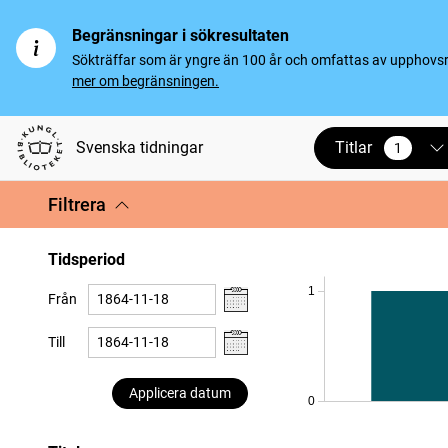
Begränsningar i sökresultaten
Sökträffar som är yngre än 100 år och omfattas av upphovsrät
mer om begränsningen.
Titlar
Svenska tidningar
1
vald
Filtrera
Tidsperiod
1
Från
Till
Applicera datum
0