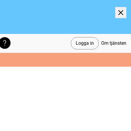
Logga in
Om tjänsten
Söktips