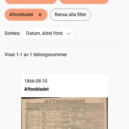
Aftonbladet
Rensa alla filter
Sortera:
Sökresultat
Visar 1-1 av 1 tidningsnummer
1866-08-10
Aftonbladet