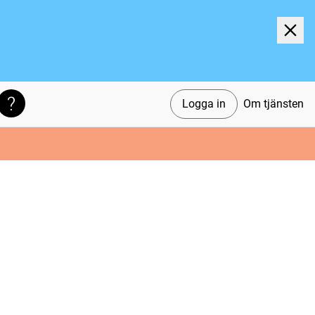
Logga in
Om tjänsten
Söktips