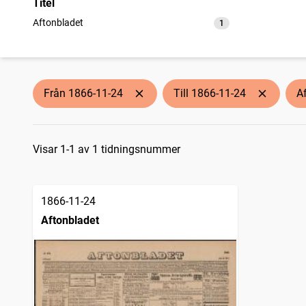
Titel
Aftonbladet
1
träffar
Från 1866-11-24
Till 1866-11-24
A
Sökresultat
Visar 1-1 av 1 tidningsnummer
1866-11-24
Aftonbladet