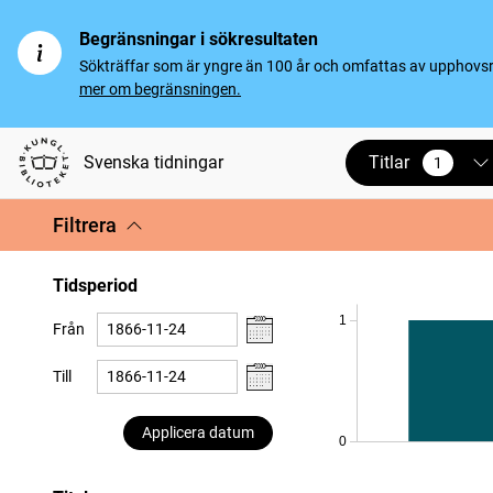
Begränsningar i sökresultaten
Sökträffar som är yngre än 100 år och omfattas av upphovsrät
mer om begränsningen.
Titlar
Svenska tidningar
1
vald
Filtrera
Tidsperiod
1
Från
Till
Applicera datum
0