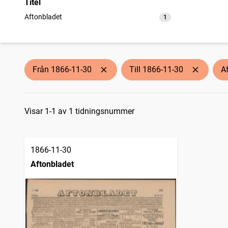
Titel
Aftonbladet
1
träffar
Från 1866-11-30
Till 1866-11-30
A
Sökresultat
Visar 1-1 av 1 tidningsnummer
1866-11-30
Aftonbladet