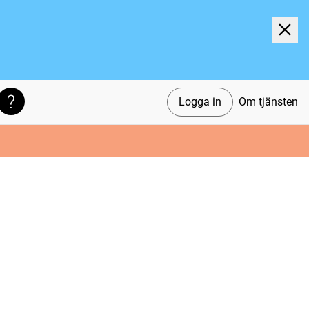
Logga in
Om tjänsten
Söktips