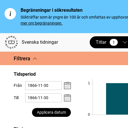
Begränsningar i sökresultaten
Sökträffar som är yngre än 100 år och omfattas av upphovsrät
mer om begränsningen.
Titlar
Svenska tidningar
1
vald
Filtrera
Tidsperiod
1
Från
Till
Applicera datum
0