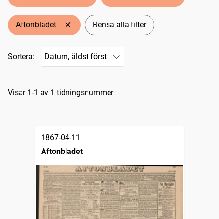
Aftonbladet
Rensa alla filter
Sortera:
Sökresultat
Visar 1-1 av 1 tidningsnummer
1867-04-11
Aftonbladet