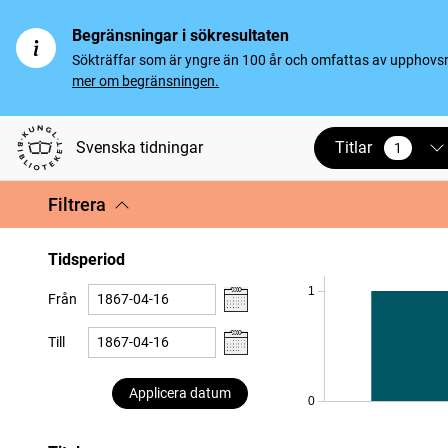
Begränsningar i sökresultaten
Sökträffar som är yngre än 100 år och omfattas av upphovsrät
mer om begränsningen.
Titlar
Svenska tidningar
1
vald
Filtrera
Tidsperiod
1
Från
Till
Applicera datum
0