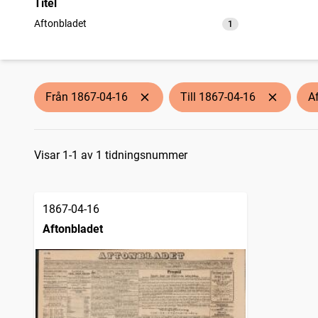
Titel
Aftonbladet
1
träffar
Från 1867-04-16
Till 1867-04-16
A
Sökresultat
Visar 1-1 av 1 tidningsnummer
1867-04-16
Aftonbladet