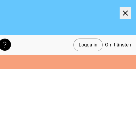
Logga in
Om tjänsten
Söktips