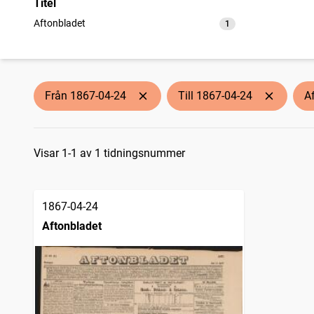
Titel
Aftonbladet
1
träffar
Från 1867-04-24
Till 1867-04-24
A
Sökresultat
Visar 1-1 av 1 tidningsnummer
1867-04-24
Aftonbladet