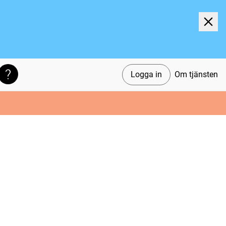
Logga in
Om tjänsten
Söktips