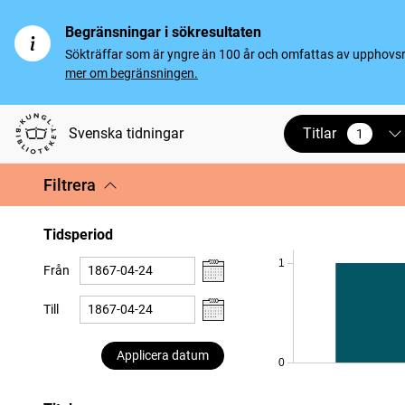
Begränsningar i sökresultaten
Sökträffar som är yngre än 100 år och omfattas av upphovsrät
mer om begränsningen.
Titlar
Svenska tidningar
1
vald
Filtrera
Tidsperiod
1
Från
Till
Applicera datum
0