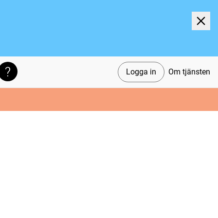
Logga in
Om tjänsten
Söktips