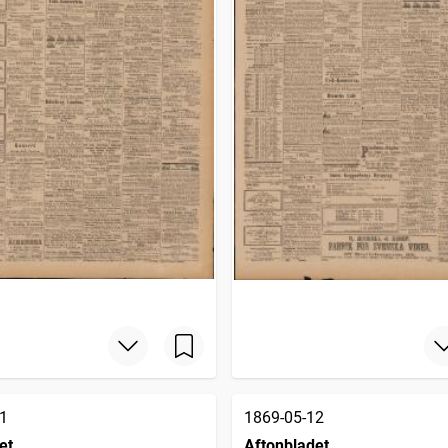
1
1869-05-12
et
Aftonbladet