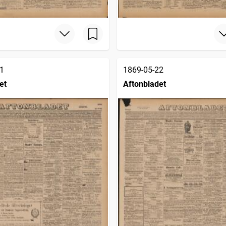
1
1869-05-22
et
Aftonbladet