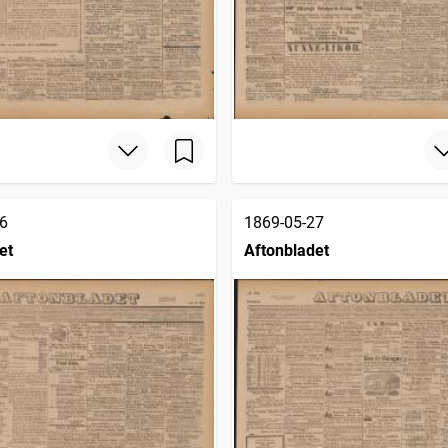
6
1869-05-27
et
Aftonbladet