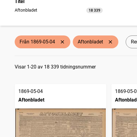
Titel
Aftonbladet
18 339
träffar
Från 1869-05-04
Aftonbladet
Ren
Sökresultat
Visar 1-20 av 18 339 tidningsnummer
1869-05-04
1869-05-0
Aftonbladet
Aftonblad