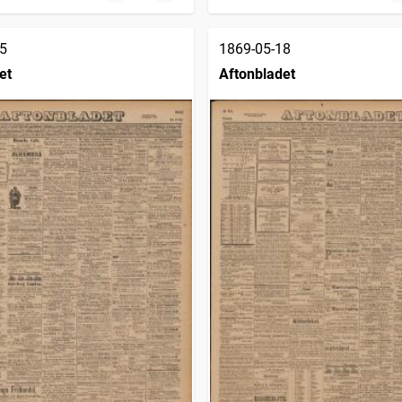
5
1869-05-18
et
Aftonbladet