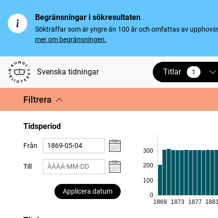
Begränsningar i sökresultaten
Sökträffar som är yngre än 100 år och omfattas av upphovsrät
mer om begränsningen.
Titlar
Svenska tidningar
1
vald
Filtrera
Tidsperiod
Från
300
200
Till
100
Applicera datum
0
1869
1873
1877
188