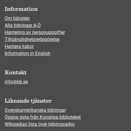
Information
Om tjänsten
Alla tidningar A-Ö
Hantering av personuppgifter
Tillgänglighetsredogörelse
Hantera kakor
Information in English
Kontakt
info@kb.se
Liknande tjänster
Svenskamerikanska tidningar
Öppna data från Kungliga biblioteket
Wikipedias lista över tidningsarkiv