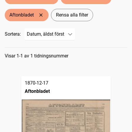
Aftonbladet
Rensa alla filter
Sortera:
Sökresultat
Visar 1-1 av 1 tidningsnummer
1870-12-17
Aftonbladet