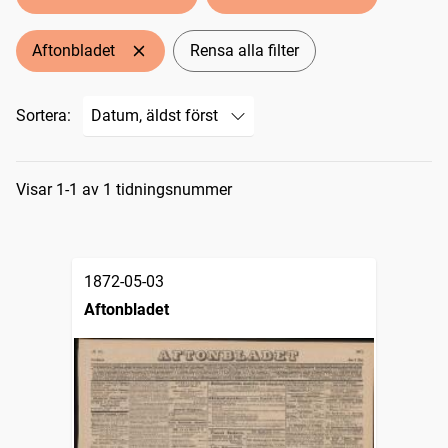
Aftonbladet
Rensa alla filter
Sortera:
Sökresultat
Visar 1-1 av 1 tidningsnummer
1872-05-03
Aftonbladet